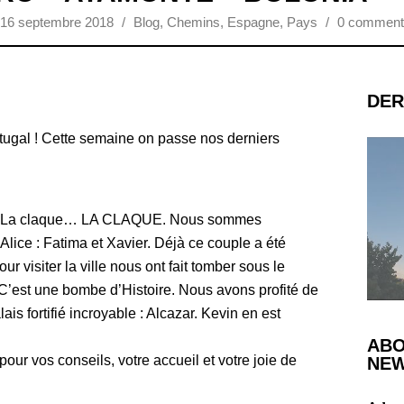
16 septembre 2018
/
Blog
,
Chemins
,
Espagne
,
Pays
/
0 comment
DER
tugal ! Cette semaine on passe nos derniers
n ! La claque… LA CLAQUE. Nous sommes
lice : Fatima et Xavier. Déjà ce couple a été
r visiter la ville nous ont fait tomber sous le
 C’est une bombe d’Histoire. Nous avons profité de
ais fortifié incroyable : Alcazar. Kevin en est
ABO
our vos conseils, votre accueil et votre joie de
NEW