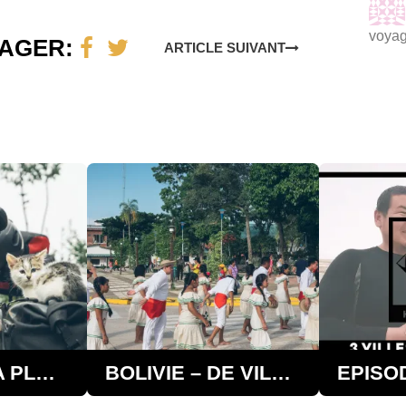
voyag
AGER:
ARTICLE SUIVANT
CHILI – DE LA PLAGE PULLAY À LOYCA EN 464 KM
BOLIVIE – DE VILLA CASCADA À RURRENABAQUE EN 156KM PAR KEVIN