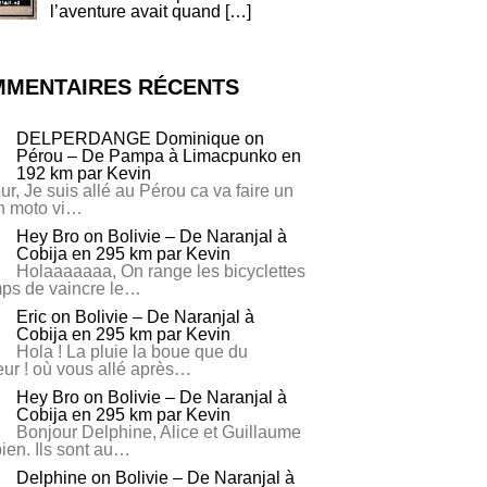
l’aventure avait quand
[…]
MENTAIRES RÉCENTS
DELPERDANGE Dominique
on
Pérou – De Pampa à Limacpunko en
192 km par Kevin
ur, Je suis allé au Pérou ca va faire un
n moto vi…
Hey Bro
on
Bolivie – De Naranjal à
Cobija en 295 km par Kevin
Holaaaaaaa, On range les bicyclettes
mps de vaincre le…
Eric
on
Bolivie – De Naranjal à
Cobija en 295 km par Kevin
Hola ! La pluie la boue que du
ur ! où vous allé après…
Hey Bro
on
Bolivie – De Naranjal à
Cobija en 295 km par Kevin
Bonjour Delphine, Alice et Guillaume
bien. Ils sont au…
Delphine
on
Bolivie – De Naranjal à