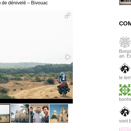
m de dénivelé – Bivouac
COM
Bonjo
an. E
le te
bonhe
Cathédrale nouvelle de Cadix
vont 