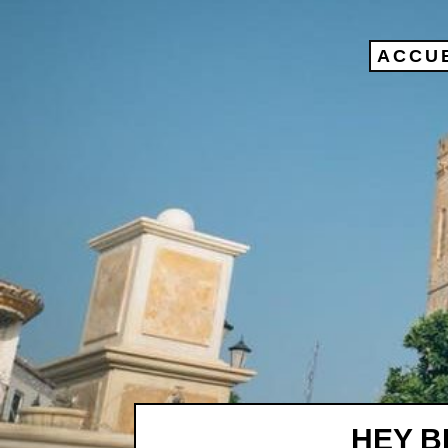
ACCU
HEY B