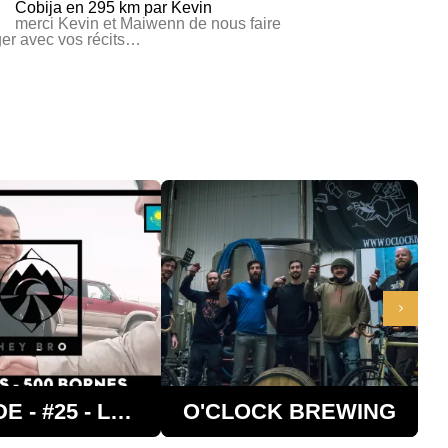
Cobija en 295 km par Kevin
merci Kevin et Maiwenn de nous faire
er avec vos récits…
EPISODE - #25 - LE
KAZAKHSTAN
O'CLOCK BREWING
- 3 VILLES ET