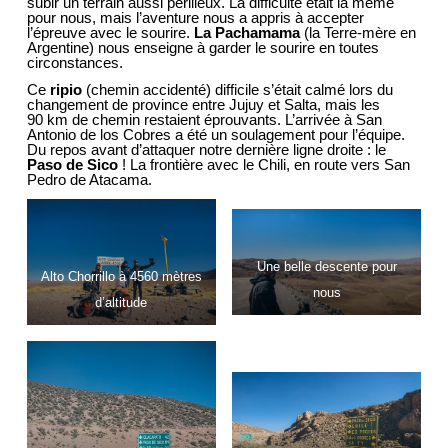
subir un terrain aussi périlleux. La difficulté était la même
pour nous, mais l’aventure nous a appris à accepter
l’épreuve avec le sourire.
La Pachamama
(la Terre-mère en
Argentine) nous enseigne à garder le sourire en toutes
circonstances.
Ce
ripio
(chemin accidenté) difficile s’était calmé lors du
changement de province entre Jujuy et Salta, mais les
90 km de chemin restaient éprouvants. L’arrivée à San
Antonio de los Cobres a été un soulagement pour l’équipe.
Du repos avant d’attaquer notre dernière ligne droite : le
Paso de Sico
! La frontière avec le Chili, en route vers San
Pedro de Atacama.
Une belle descente pour
Alto Chorrillo à 4560 mètres
nous
d’altitude