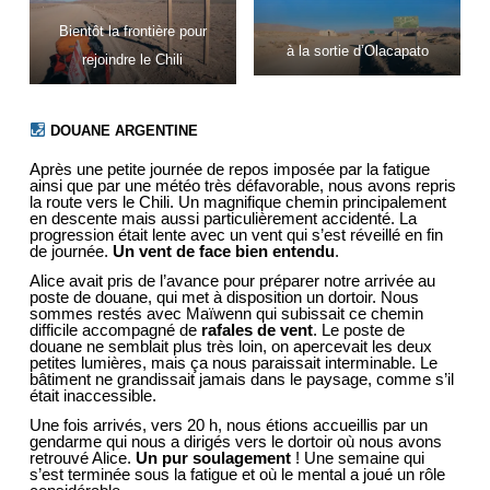
Bientôt la frontière pour
à la sortie d’Olacapato
rejoindre le Chili
DOUANE ARGENTINE
Après une petite journée de repos imposée par la fatigue
ainsi que par une météo très défavorable, nous avons repris
la route vers le Chili. Un magnifique chemin principalement
en descente mais aussi particulièrement accidenté. La
progression était lente avec un vent qui s’est réveillé en fin
de journée.
Un vent de face bien entendu
.
Alice avait pris de l’avance pour préparer notre arrivée au
poste de douane, qui met à disposition un dortoir. Nous
sommes restés avec Maïwenn qui subissait ce chemin
difficile accompagné de
rafales de vent
. Le poste de
douane ne semblait plus très loin, on apercevait les deux
petites lumières, mais ça nous paraissait interminable. Le
bâtiment ne grandissait jamais dans le paysage, comme s’il
était inaccessible.
Une fois arrivés, vers 20 h, nous étions accueillis par un
gendarme qui nous a dirigés vers le dortoir où nous avons
retrouvé Alice.
Un pur soulagement
! Une semaine qui
s’est terminée sous la fatigue et où le mental a joué un rôle