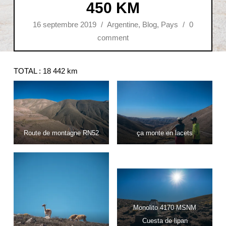
450 KM
16 septembre 2019
/
Argentine
,
Blog
,
Pays
/
0
comment
TOTAL : 18 442 km
Route de montagne RN52
ça monte en lacets
Monolito 4170 MSNM
Cuesta de lipan