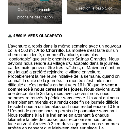
Direction le paso Sico
Olacapato sera notre
prochaine destination
4 560 M VERS OLACAPATO
L’aventure a repris dans la même semaine avec un nouveau
col à 4 560 m :
Alto Chorrillo
. La montée s’est faite sur un
chemin accidenté, comme d’habitude, mais plus
“confortable” que sur le chemin des Salinas Grandes. Nous
devions nous rendre au village d’Olacapato dans la journée,
car les nuits peuvent être très fraîches, et Maïwenn étant un
peu fatigué a préféré rejoindre le village en voiture.
Probablement la meilleure initiative de la semaine, quand on
connaît la suite de la journée. La montée s’est faite sans
difficulté et c’est arrivés en haut vers 16 h 30 que
le vent a
commencé à nous caresser les joues
. Nous devions avoir
une descente de 35 km, mais avec ce vent nous nous
sommes retrouvés à pédaler sans cesse. Un vent qui nous
a terriblement ralentis et a rendu cette fin de journée difficile.
Le soleil nous a quittés alors qu’il nous restait encore 10 km
! L’esprit de groupe nous a permis de poursuivre sans bruit.
Nous roulions à
la file indienne
en alternant à chaque
kilomètre la tête de course, pour économiser nos forces
face au vent. Arrivés à 3 km du village, nous nous sommes
arrêtés en pensant que Maïwenn était sur place. La