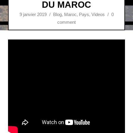
DU MAROC
9 janvier 2019
/
Blog
,
Maroc
,
Pays
,
Videos
/
0
comment