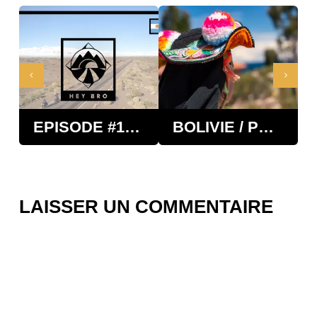
KM
EPISODE #17 - L’ARGENTINE - RUTA 40
BOLIVIE / PÉROU - LE LAC TITICACA
LAISSER UN COMMENTAIRE